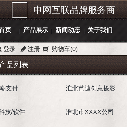
申网互联品牌服务商
首页
产品展示
新闻动态
关于我们
登录
注册
购物车
(0)
产品列表
潮支付
淮北芭迪创意摄影
T科技/软件
淮北市XXXX公司