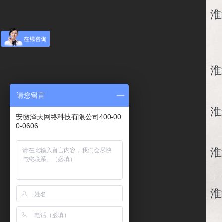
淮
淮
请您留言
淮
安徽泽天网络科技有限公司400-00
0-0606
淮
淮