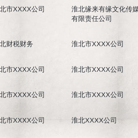
北市XXXX公司
淮北缘来有缘文化传
有限责任公司
北财税财务
淮北市XXXX公司
北市XXXX公司
淮北市XXXX公司
北市XXXX公司
淮北市XXXX公司
北市XXXX公司
淮北XXXX公司